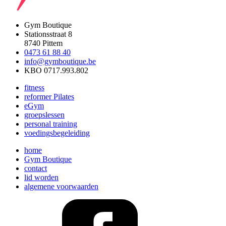
Gym Boutique
Stationsstraat 8
8740 Pittem
0473 61 88 40
info@gymboutique.be
KBO 0717.993.802
fitness
reformer Pilates
eGym
groepslessen
personal training
voedingsbegeleiding
home
Gym Boutique
contact
lid worden
algemene voorwaarden